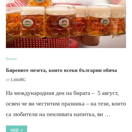
Новини
Бирените мезета, които всеки българин обича
от
LittleBG
На международния ден на бирата – 5 август,
освен че ви честитим празника – на тези, които
са любители на пенливата напитка, ви …
ОЩЕ