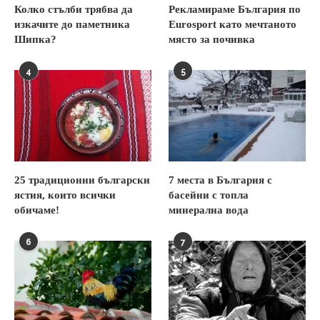
Колко стълби трябва да
Рекламираме България по
изкачите до паметника
Eurosport като мечтаното
Шипка?
място за почивка
4
5
25 традиционни български
7 места в България с
ястия, които всички
басейни с топла
обичаме!
минерална вода
6
7