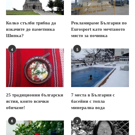
Колко стълби трябва да
Рекламираме България по
изкачите до паметника
Eurosport като мечтаното
Шипка?
място за почивка
4
5
25 традиционни български
7 места в България с
ястия, които всички
басейни с топла
обичаме!
минерална вода
6
7