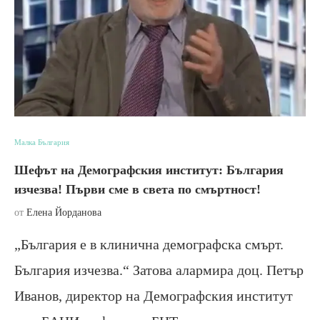
Малка България
Шефът на Демографския институт: България
изчезва! Първи сме в света по смъртност!
от
Елена Йорданова
„България е в клинична демографска смърт.
България изчезва.“ Затова алармира доц. Петър
Иванов, директор на Демографския институт