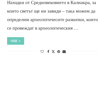
Находки от Средновековието в Калиакра, за
които светът ще ни завиди – така можем да
определим археологичесите разкопки, които
се провеждат в археологическия …
ОЩЕ