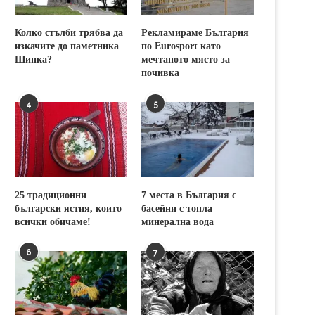
Колко стълби трябва да
Рекламираме България
изкачите до паметника
по Eurosport като
Шипка?
мечтаното място за
почивка
4
5
25 традиционни
7 места в България с
български ястия, които
басейни с топла
всички обичаме!
минерална вода
6
7