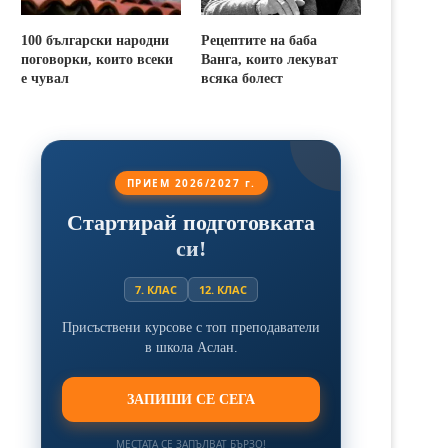
100 български народни
Рецептите на баба
поговорки, които всеки
Ванга, които лекуват
е чувал
всяка болест
ПРИЕМ 2026/2027 г.
Стартирай подготовката
си!
7. КЛАС
12. КЛАС
Присъствени курсове с топ преподаватели
в школа Аслан.
ЗАПИШИ СЕ СЕГА
МЕСТАТА СЕ ЗАПЪЛВАТ БЪРЗО!