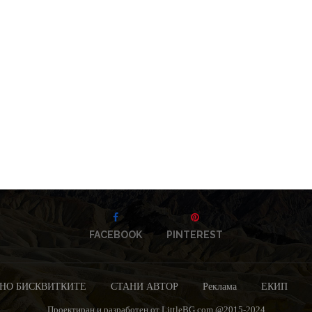
FACEBOOK
PINTEREST
НО БИСКВИТКИТЕ
СТАНИ АВТОР
Реклама
ЕКИП
Проектиран и разработен от LittleBG.com @2015-2024