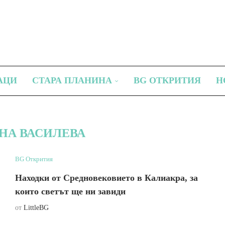
АЦИ
СТАРА ПЛАНИНА
BG ОТКРИТИЯ
Н
НА ВАСИЛЕВА
BG Открития
Находки от Средновековието в Калиакра, за
които светът ще ни завиди
от
LittleBG