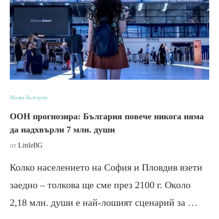
Малка България
ООН прогнозира: България повече никога няма
да надхвърли 7 млн. души
от
LittleBG
Колко населението на София и Пловдив взети
заедно – толкова ще сме през 2100 г. Около
2,18 млн. души е най-лошият сценарий за …