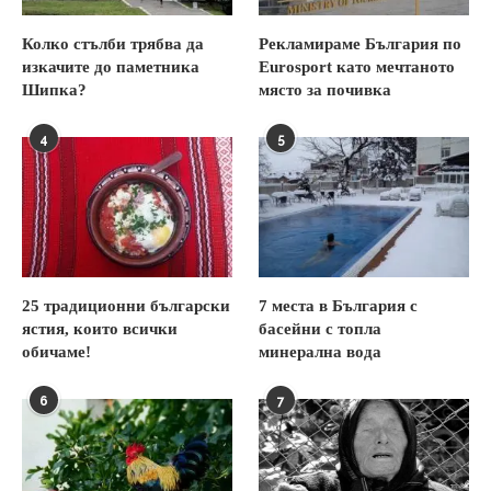
Колко стълби трябва да
Рекламираме България по
изкачите до паметника
Eurosport като мечтаното
Шипка?
място за почивка
4
5
25 традиционни български
7 места в България с
ястия, които всички
басейни с топла
обичаме!
минерална вода
6
7