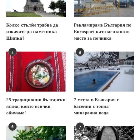
Колко стълби трябва да
Рекламираме България по
изкачите до паметника
Eurosport като мечтаното
Шипка?
място за почивка
4
5
25 традиционни български
7 места в България с
ястия, които всички
басейни с топла
обичаме!
минерална вода
6
7