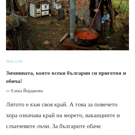
Made in BG
Зимнината, която всеки българин си приготвя и
обича!
от
Елена Йорданова
Лятото е към своя край. А това за повечето
хора означава край на морето, ваканциите и
слънчевите лъчи. За българите обаче