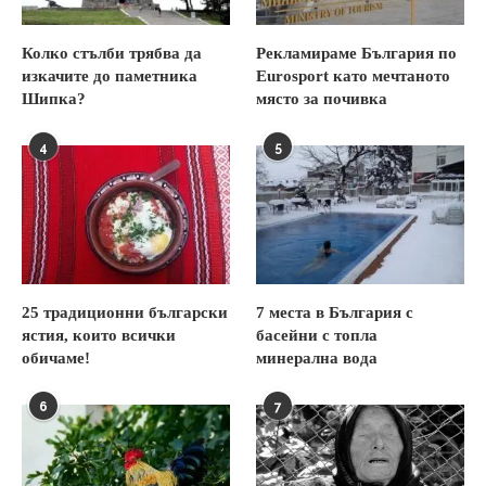
Колко стълби трябва да
Рекламираме България по
изкачите до паметника
Eurosport като мечтаното
Шипка?
място за почивка
4
5
25 традиционни български
7 места в България с
ястия, които всички
басейни с топла
обичаме!
минерална вода
6
7