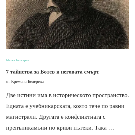
Малка България
7 тайнства за Ботев и неговата смърт
от
Кремена Бедерева
Две истини има в историческото пространство.
Едната е учебникарската, която тече по равни
магистрали. Другата е конфликтната с
препъникамъни по криви пътеки. Така …