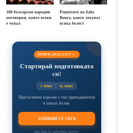
100 български народни
Рецептите на баба
поговорки, които всеки
Ванга, които лекуват
е чувал
всяка болест
ПРИЕМ 2026/2027 г.
Стартирай подготовката
си!
7. КЛАС
12. КЛАС
Присъствени курсове с топ преподаватели
в школа Аслан.
ЗАПИШИ СЕ СЕГА
МЕСТАТА СЕ ЗАПЪЛВАТ БЪРЗО!