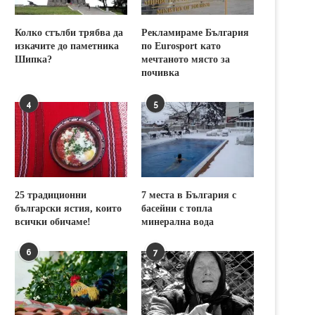
Колко стълби трябва да
Рекламираме България
изкачите до паметника
по Eurosport като
Шипка?
мечтаното място за
почивка
4
5
25 традиционни
7 места в България с
български ястия, които
басейни с топла
всички обичаме!
минерална вода
6
7