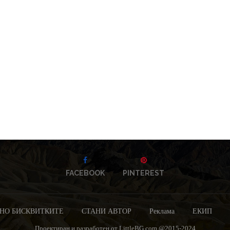
FACEBOOK
PINTEREST
НО БИСКВИТКИТЕ
СТАНИ АВТОР
Реклама
ЕКИП
Проектиран и разработен от LittleBG.com @2015-2024