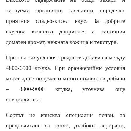
титруеми органични киселини определят
приятния сладко-кисел вкус. За добрите
вкусови качества допринася и типичния
доматен аромат, нежната кожица и текстура.
При полски условия средните добиви са между
4800-6500 кг/дка. При оранжерийни условия
могат да се получат и много по-високи добиви
– 8000-9000 кг/дка, уточнява още
специалистът.
Сортът не изисква специални почви, за
предпочитане са топли, дълбоки, аерирани,