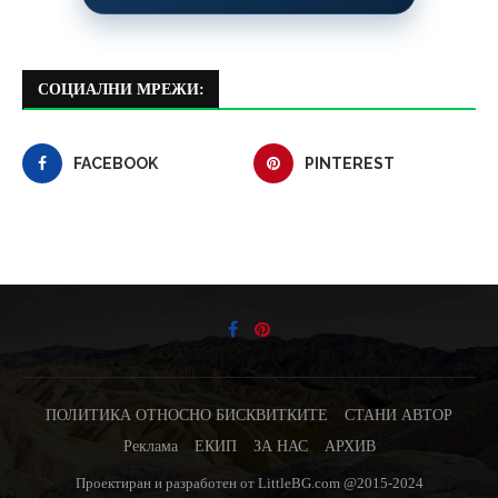
СОЦИАЛНИ МРЕЖИ:
FACEBOOK
PINTEREST
ПОЛИТИКА ОТНОСНО БИСКВИТКИТЕ
СТАНИ АВТОР
Реклама
ЕКИП
ЗА НАС
АРХИВ
Проектиран и разработен от LittleBG.com @2015-2024