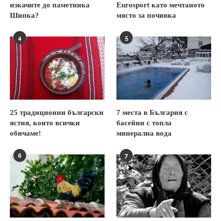
изкачите до паметника
Eurosport като мечтаното
Шипка?
място за почивка
4
5
25 традиционни български
7 места в България с
ястия, които всички
басейни с топла
обичаме!
минерална вода
6
7