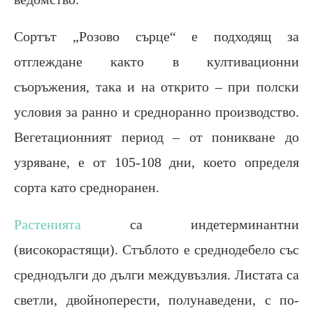
Сортът „Розово сърце“ е подходящ за
отглеждане както в култивационни
съоръжения, така и на открито – при полски
условия за ранно и средноранно производство.
Вегетационният период – от поникване до
узряване, е от 105-108 дни, което определя
сорта като средноранен.
Растенията
са индетерминантни
(високорастящи). Стъблото е среднодебело със
среднодълги до дълги междувъзлия. Листата са
светли, двойноперести, полунаведени, с по-