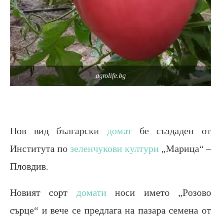
agrolife.bg
Нов вид български
домат
бе създаден от
Института по
зеленчукови култури
„Марица“ –
Пловдив.
Новият сорт
домати
носи името „Розово
сърце“ и вече се предлага на пазара семена от