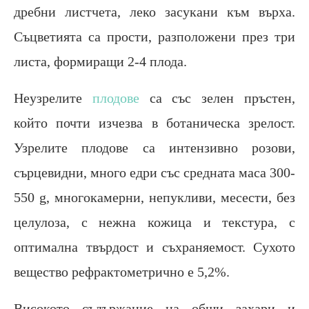
дребни листчета, леко засукани към върха.
Съцветията са прости, разположени през три
листа, формиращи 2-4 плода.
Неузрелите
плодове
са със зелен пръстен,
който почти изчезва в ботаническа зрелост.
Узрелите плодове са интензивно розови,
сърцевидни, много едри със средната маса 300-
550 g, многокамерни, непукливи, месести, без
целулоза, с нежна кожица и текстура, с
оптимална твърдост и съхраняемост. Сухото
вещество рефрактометрично е 5,2%.
Високото съдържание на общи захари и