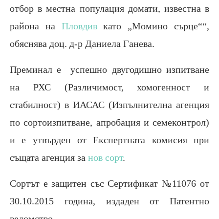
отбор в местна популация домати, известна в
района на
Пловдив
като „Момино сърце““,
обяснява доц. д-р Даниела Ганева.
Преминал е успешно двугодишно изпитване
на РХС (Различимост, хомогенност и
стабилност) в ИАСАС (Изпълнителна агенция
по сортоизпитване, апробация и семеконтрол)
и е утвърден от Експертната комисия при
същата агенция за
нов сорт
.
Сортът е защитен със Сертификат №11076 от
30.10.2015 година, издаден от Патентно
ведомство.