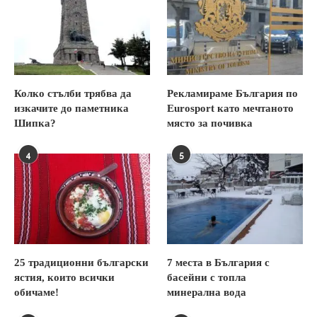
Колко стълби трябва да
Рекламираме България по
изкачите до паметника
Eurosport като мечтаното
Шипка?
място за почивка
4
5
25 традиционни български
7 места в България с
ястия, които всички
басейни с топла
обичаме!
минерална вода