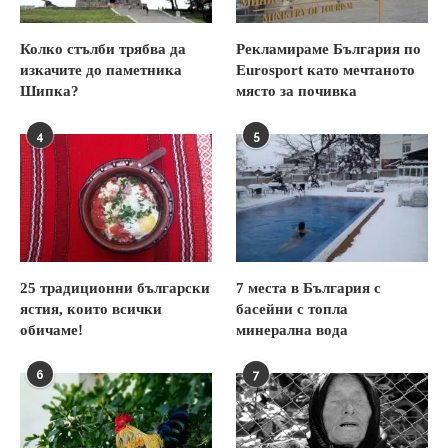
Колко стълби трябва да
Рекламираме България по
изкачите до паметника
Eurosport като мечтаното
Шипка?
място за почивка
4
5
25 традиционни български
7 места в България с
ястия, които всички
басейни с топла
обичаме!
минерална вода
6
7