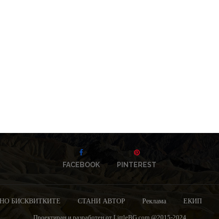
FACEBOOK
PINTEREST
НО БИСКВИТКИТЕ
СТАНИ АВТОР
Реклама
ЕКИП
Проектиран и разработен от LittleBG.com @2015-2024