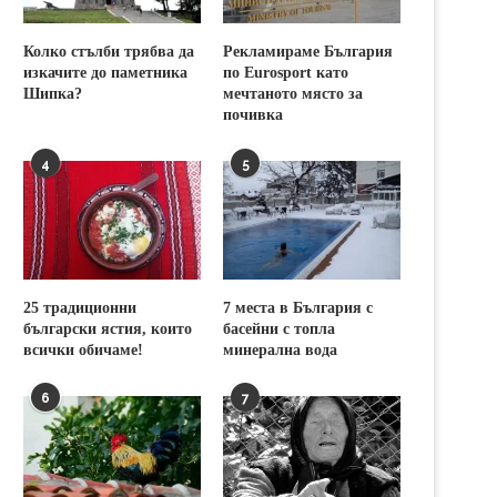
Колко стълби трябва да
Рекламираме България
изкачите до паметника
по Eurosport като
Шипка?
мечтаното място за
почивка
4
5
25 традиционни
7 места в България с
български ястия, които
басейни с топла
всички обичаме!
минерална вода
6
7