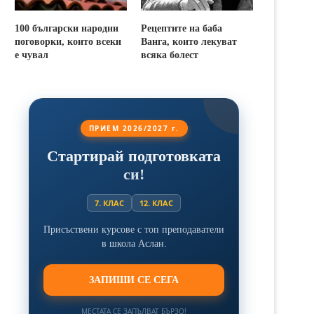
100 български народни
Рецептите на баба
поговорки, които всеки
Ванга, които лекуват
е чувал
всяка болест
ПРИЕМ 2026/2027 г.
Стартирай подготовката
си!
7. КЛАС
12. КЛАС
Присъствени курсове с топ преподаватели
в школа Аслан.
ЗАПИШИ СЕ СЕГА
МЕСТАТА СЕ ЗАПЪЛВАТ БЪРЗО!