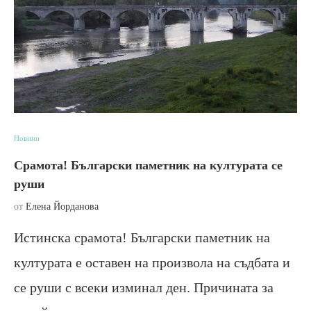
Новини
Срамота! Български паметник на културата се
руши
от
Елена Йорданова
Истинска срамота! Български паметник на
културата е оставен на произвола на съдбата и
се руши с всеки изминал ден. Причината за