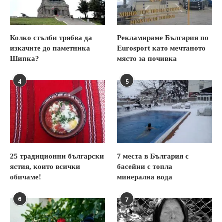
Колко стълби трябва да
Рекламираме България по
изкачите до паметника
Eurosport като мечтаното
Шипка?
място за почивка
4
5
25 традиционни български
7 места в България с
ястия, които всички
басейни с топла
обичаме!
минерална вода
6
7