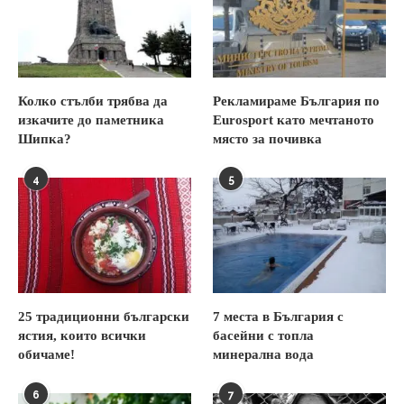
Колко стълби трябва да
Рекламираме България по
изкачите до паметника
Eurosport като мечтаното
Шипка?
място за почивка
4
5
25 традиционни български
7 места в България с
ястия, които всички
басейни с топла
обичаме!
минерална вода
6
7