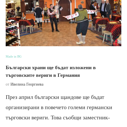
Made in BG
Български храни ще бъдат изложени в
търговските вериги в Германия
от
Ивелина Георгиева
През април български щандове ще бъдат
организирани в повечето големи германски
търговски вериги. Това съобщи заместник-