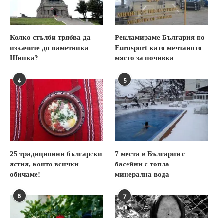
Колко стълби трябва да
Рекламираме България по
изкачите до паметника
Eurosport като мечтаното
Шипка?
място за почивка
4
5
25 традиционни български
7 места в България с
ястия, които всички
басейни с топла
обичаме!
минерална вода
6
7