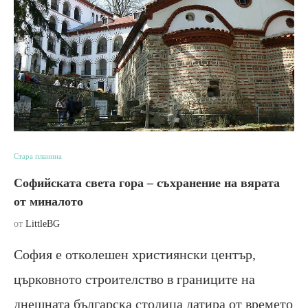
Стара планина
Софийската света гора – съхранение на вярата
от миналото
от
LittleBG
София е отколешен християнски център,
църковното строителство в границите на
днешната българска столица датира от времето