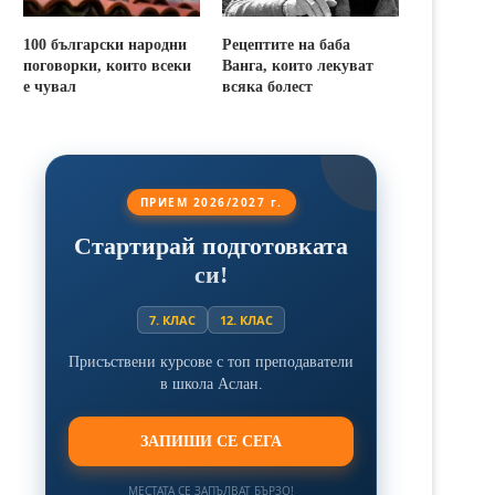
100 български народни
Рецептите на баба
поговорки, които всеки
Ванга, които лекуват
е чувал
всяка болест
ПРИЕМ 2026/2027 г.
Стартирай подготовката
си!
7. КЛАС
12. КЛАС
Присъствени курсове с топ преподаватели
в школа Аслан.
ЗАПИШИ СЕ СЕГА
МЕСТАТА СЕ ЗАПЪЛВАТ БЪРЗО!