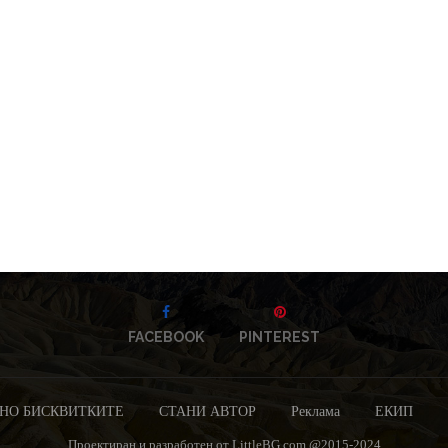
FACEBOOK
PINTEREST
НО БИСКВИТКИТЕ
СТАНИ АВТОР
Реклама
ЕКИП
Проектиран и разработен от LittleBG.com @2015-2024