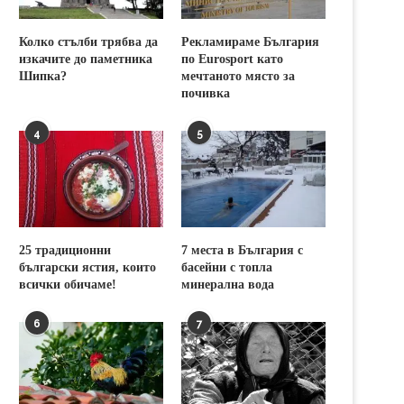
Колко стълби трябва да
Рекламираме България
изкачите до паметника
по Eurosport като
Шипка?
мечтаното място за
почивка
4
5
25 традиционни
7 места в България с
български ястия, които
басейни с топла
всички обичаме!
минерална вода
6
7