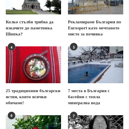
Колко стълби трябва да
Рекламираме България по
изкачите до паметника
Eurosport като мечтаното
Шипка?
място за почивка
4
5
25 традиционни български
7 места в България с
ястия, които всички
басейни с топла
обичаме!
минерална вода
6
7