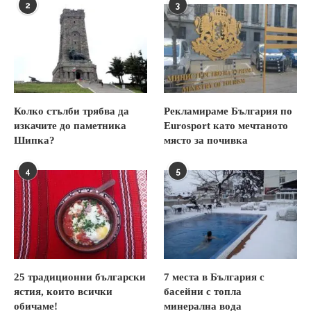
2
3
Колко стълби трябва да
Рекламираме България по
изкачите до паметника
Eurosport като мечтаното
Шипка?
място за почивка
4
5
25 традиционни български
7 места в България с
ястия, които всички
басейни с топла
обичаме!
минерална вода