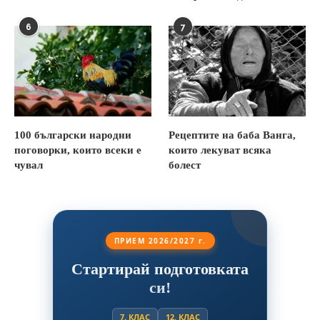
6
7
100 български народни
Рецептите на баба Ванга,
поговорки, които всеки е
които лекуват всяка
чувал
болест
ПРИЕМ 2026/2027 г.
Стартирай подготовката
си!
7. КЛАС
12. КЛАС