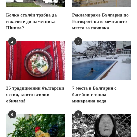
Колко стълби трябва да
Рекламираме България по
изкачите до паметника
Eurosport като мечтаното
Шипка?
място за почивка
4
5
25 традиционни български
7 места в България с
ястия, които всички
басейни с топла
обичаме!
минерална вода
6
7