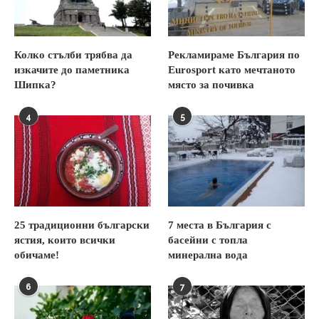
Колко стълби трябва да
Рекламираме България по
изкачите до паметника
Eurosport като мечтаното
Шипка?
място за почивка
4
5
25 традиционни български
7 места в България с
ястия, които всички
басейни с топла
обичаме!
минерална вода
6
7