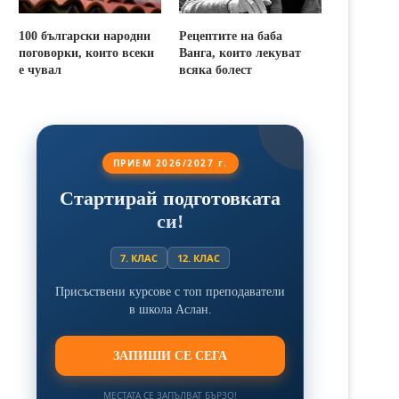
100 български народни
Рецептите на баба
поговорки, които всеки
Ванга, които лекуват
е чувал
всяка болест
ПРИЕМ 2026/2027 г.
Стартирай подготовката
си!
7. КЛАС
12. КЛАС
Присъствени курсове с топ преподаватели
в школа Аслан.
ЗАПИШИ СЕ СЕГА
МЕСТАТА СЕ ЗАПЪЛВАТ БЪРЗО!