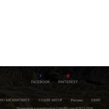
FACEBOOK
PINTEREST
НО БИСКВИТКИТЕ
СТАНИ АВТОР
Реклама
ЕКИП
Проектиран и разработен от LittleBG.com @2015-2024