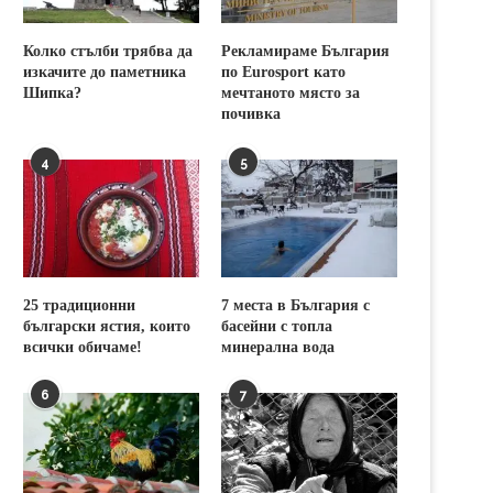
Колко стълби трябва да
Рекламираме България
изкачите до паметника
по Eurosport като
Шипка?
мечтаното място за
почивка
4
5
25 традиционни
7 места в България с
български ястия, които
басейни с топла
всички обичаме!
минерална вода
6
7