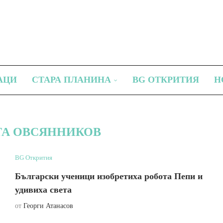
АЦИ
СТАРА ПЛАНИНА
BG ОТКРИТИЯ
Н
А ОВСЯННИКОВ
BG Открития
Български ученици изобретиха робота Пепи и
удивиха света
от
Георги Атанасов