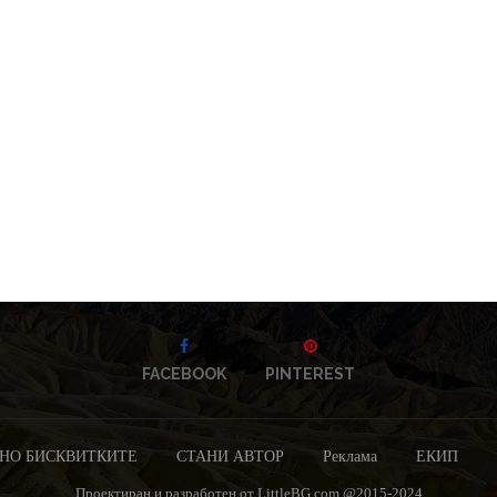
FACEBOOK
PINTEREST
НО БИСКВИТКИТЕ
СТАНИ АВТОР
Реклама
ЕКИП
Проектиран и разработен от LittleBG.com @2015-2024