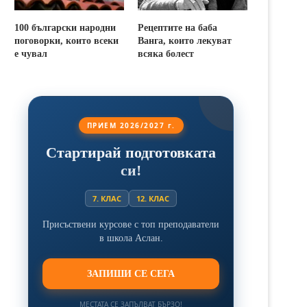
100 български народни
Рецептите на баба
поговорки, които всеки
Ванга, които лекуват
е чувал
всяка болест
ПРИЕМ 2026/2027 г.
Стартирай подготовката
си!
7. КЛАС
12. КЛАС
Присъствени курсове с топ преподаватели
в школа Аслан.
ЗАПИШИ СЕ СЕГА
МЕСТАТА СЕ ЗАПЪЛВАТ БЪРЗО!