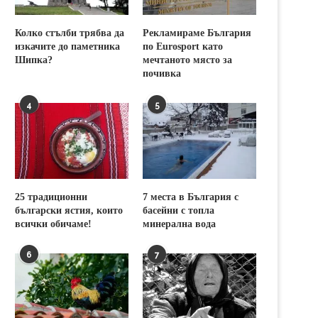
Колко стълби трябва да
Рекламираме България
изкачите до паметника
по Eurosport като
Шипка?
мечтаното място за
почивка
4
5
25 традиционни
7 места в България с
български ястия, които
басейни с топла
всички обичаме!
минерална вода
6
7