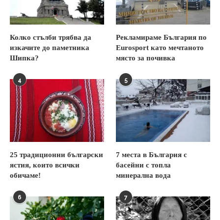
Колко стълби трябва да
Рекламираме България по
изкачите до паметника
Eurosport като мечтаното
Шипка?
място за почивка
4
5
25 традиционни български
7 места в България с
ястия, които всички
басейни с топла
обичаме!
минерална вода
6
7