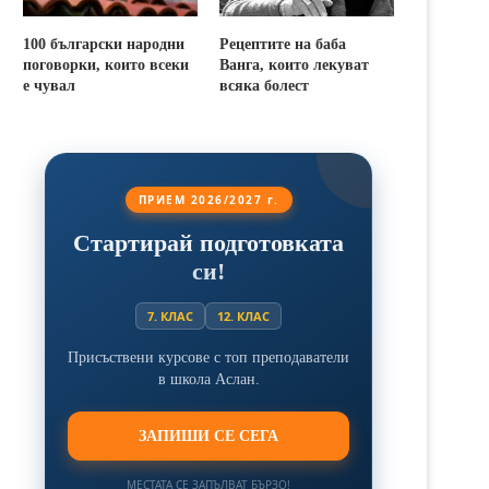
100 български народни
Рецептите на баба
поговорки, които всеки
Ванга, които лекуват
е чувал
всяка болест
ПРИЕМ 2026/2027 г.
Стартирай подготовката
си!
7. КЛАС
12. КЛАС
Присъствени курсове с топ преподаватели
в школа Аслан.
ЗАПИШИ СЕ СЕГА
МЕСТАТА СЕ ЗАПЪЛВАТ БЪРЗО!