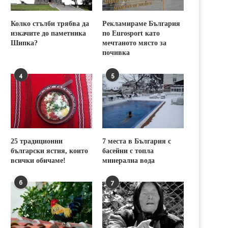
Колко стълби трябва да
Рекламираме България
изкачите до паметника
по Eurosport като
Шипка?
мечтаното място за
почивка
4
5
25 традиционни
7 места в България с
български ястия, които
басейни с топла
всички обичаме!
минерална вода
6
7