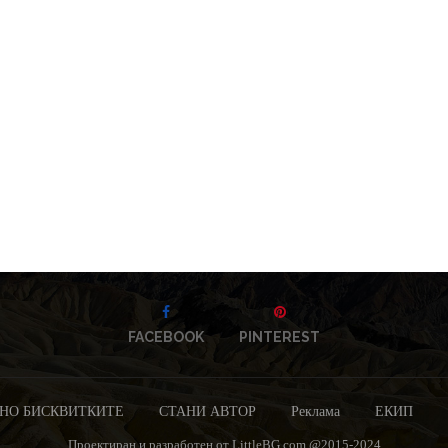
FACEBOOK
PINTEREST
НО БИСКВИТКИТЕ
СТАНИ АВТОР
Реклама
ЕКИП
Проектиран и разработен от LittleBG.com @2015-2024