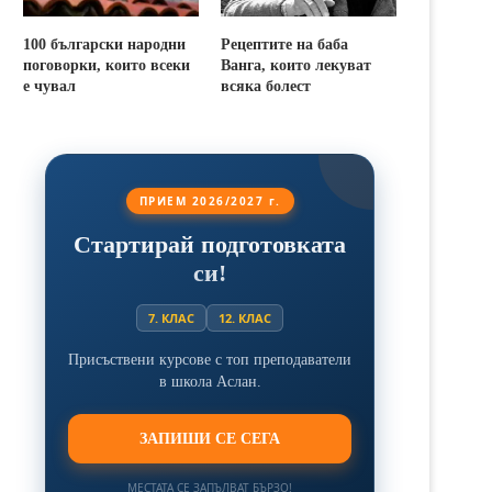
100 български народни
Рецептите на баба
поговорки, които всеки
Ванга, които лекуват
е чувал
всяка болест
ПРИЕМ 2026/2027 г.
Стартирай подготовката
си!
7. КЛАС
12. КЛАС
Присъствени курсове с топ преподаватели
в школа Аслан.
ЗАПИШИ СЕ СЕГА
МЕСТАТА СЕ ЗАПЪЛВАТ БЪРЗО!