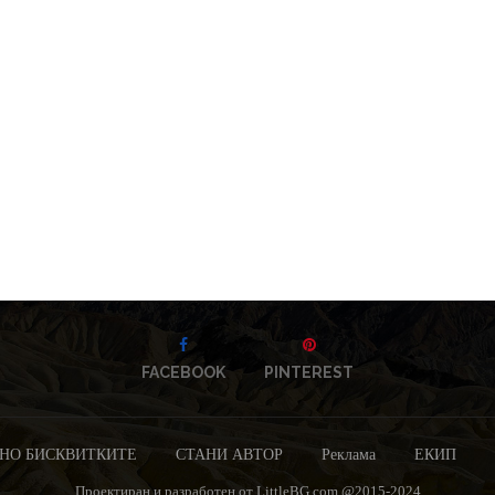
FACEBOOK
PINTEREST
НО БИСКВИТКИТЕ
СТАНИ АВТОР
Реклама
ЕКИП
Проектиран и разработен от LittleBG.com @2015-2024