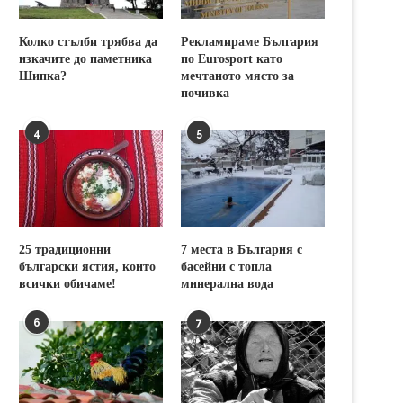
Колко стълби трябва да
Рекламираме България
изкачите до паметника
по Eurosport като
Шипка?
мечтаното място за
почивка
4
5
25 традиционни
7 места в България с
български ястия, които
басейни с топла
всички обичаме!
минерална вода
6
7