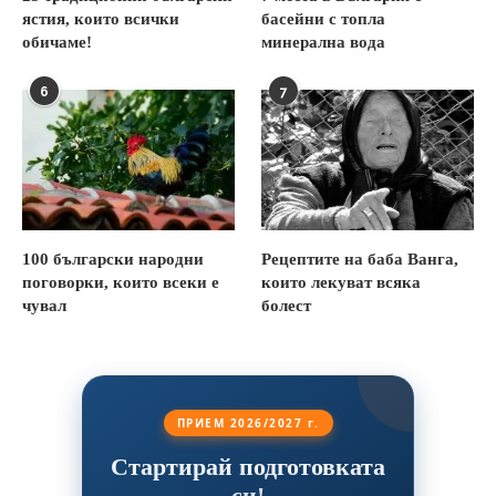
ястия, които всички
басейни с топла
обичаме!
минерална вода
6
7
100 български народни
Рецептите на баба Ванга,
поговорки, които всеки е
които лекуват всяка
чувал
болест
ПРИЕМ 2026/2027 г.
Стартирай подготовката
си!