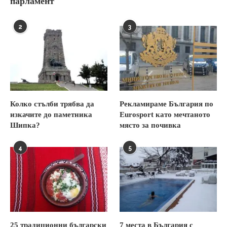
парламент
2
3
Колко стълби трябва да
Рекламираме България по
изкачите до паметника
Eurosport като мечтаното
Шипка?
място за почивка
4
5
25 традиционни български
7 места в България с