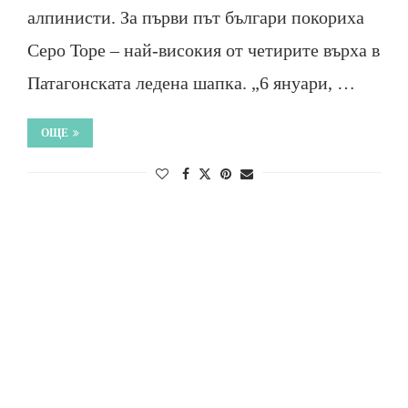
алпинисти. За първи път българи покориха
Серо Торе – най-високия от четирите върха в
Патагонската ледена шапка. „6 януари, …
ОЩЕ