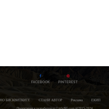
FACEBOOK
PINTEREST
НО БИСКВИТКИТЕ
СТАНИ АВТОР
Реклама
ЕКИП
Проектиран и разработен от LittleBG.com @2015-2024