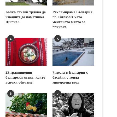
Колко стълби трябва да
Рекламираме България
изкачите до паметника
по Eurosport като
Шипка?
мечтаното място за
почивка
4
5
25 традиционни
7 места в България с
български ястия, които
басейни с топла
всички обичаме!
минерална вода
6
7