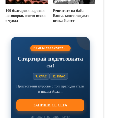
100 български народни
Рецептите на баба
поговорки, които всеки
Ванга, които лекуват
е чувал
всяка болест
ПРИЕМ 2026/2027 г.
Стартирай подготовката
си!
7. КЛАС
12. КЛАС
Присъствени курсове с топ преподаватели
в школа Аслан.
ЗАПИШИ СЕ СЕГА
МЕСТАТА СЕ ЗАПЪЛВАТ БЪРЗО!