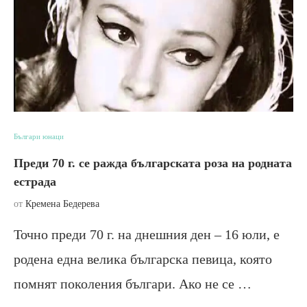
Българи юнаци
Преди 70 г. се ражда българската роза на родната
естрада
от
Кремена Бедерева
Точно преди 70 г. на днешния ден – 16 юли, е
родена една велика българска певица, която
помнят поколения българи. Ако не се …