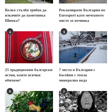
Колко стълби трябва да
Рекламираме България по
изкачите до паметника
Eurosport като мечтаното
Шипка?
място за почивка
4
5
25 традиционни български
7 места в България с
ястия, които всички
басейни с топла
обичаме!
минерална вода
6
7