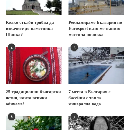
Колко стълби трябва да
Рекламираме България по
изкачите до паметника
Eurosport като мечтаното
Шипка?
място за почивка
4
5
25 традиционни български
7 места в България с
ястия, които всички
басейни с топла
обичаме!
минерална вода
6
7