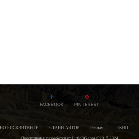
FACEBOOK
PINTEREST
НО БИСКВИТКИТЕ
СТАНИ АВТОР
Реклама
ЕКИП
Проектиран и разработен от LittleBG.com @2015-2024