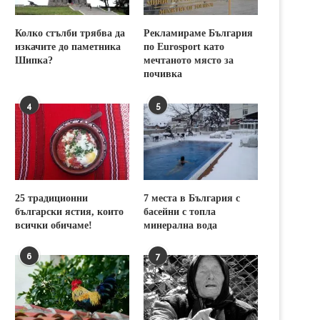
Колко стълби трябва да
Рекламираме България
изкачите до паметника
по Eurosport като
Шипка?
мечтаното място за
почивка
4
5
25 традиционни
7 места в България с
български ястия, които
басейни с топла
всички обичаме!
минерална вода
6
7