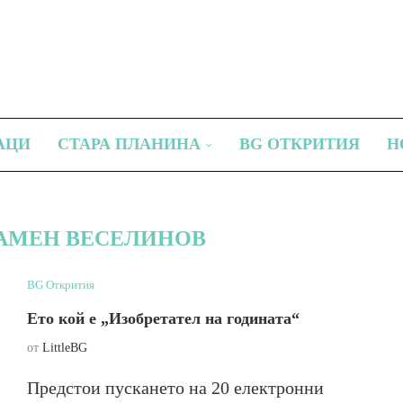
АЦИ
СТАРА ПЛАНИНА
BG ОТКРИТИЯ
Н
КАМЕН ВЕСЕЛИНОВ
BG Открития
Ето кой е „Изобретател на годината“
от
LittleBG
Предстои пускането на 20 електронни