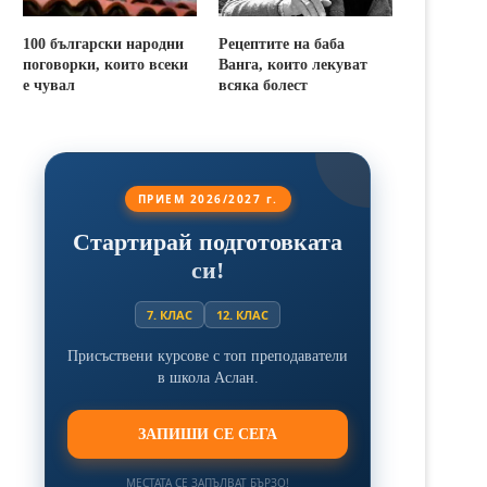
100 български народни
Рецептите на баба
поговорки, които всеки
Ванга, които лекуват
е чувал
всяка болест
ПРИЕМ 2026/2027 г.
Стартирай подготовката
си!
7. КЛАС
12. КЛАС
Присъствени курсове с топ преподаватели
в школа Аслан.
ЗАПИШИ СЕ СЕГА
МЕСТАТА СЕ ЗАПЪЛВАТ БЪРЗО!