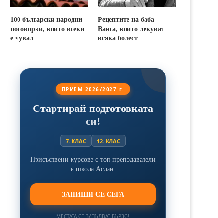
100 български народни
Рецептите на баба
поговорки, които всеки
Ванга, които лекуват
е чувал
всяка болест
ПРИЕМ 2026/2027 г.
Стартирай подготовката
си!
7. КЛАС
12. КЛАС
Присъствени курсове с топ преподаватели
в школа Аслан.
ЗАПИШИ СЕ СЕГА
МЕСТАТА СЕ ЗАПЪЛВАТ БЪРЗО!