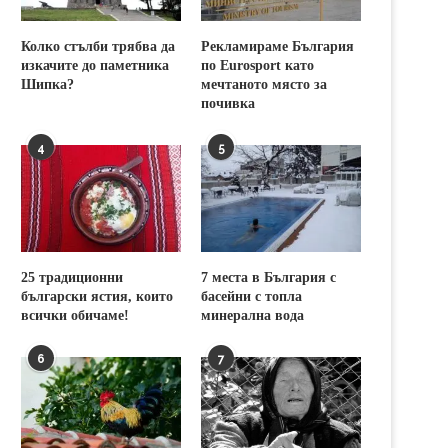
Колко стълби трябва да
Рекламираме България
изкачите до паметника
по Eurosport като
Шипка?
мечтаното място за
почивка
4
5
25 традиционни
7 места в България с
български ястия, които
басейни с топла
всички обичаме!
минерална вода
6
7