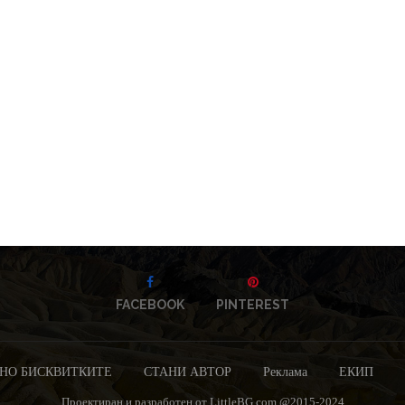
FACEBOOK
PINTEREST
НО БИСКВИТКИТЕ
СТАНИ АВТОР
Реклама
ЕКИП
Проектиран и разработен от LittleBG.com @2015-2024