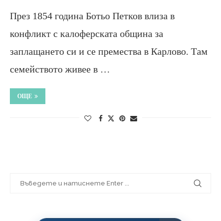
През 1854 година Ботьо Петков влиза в
конфликт с калоферската община за
заплащането си и се премества в Карлово. Там
семейството живее в …
ОЩЕ