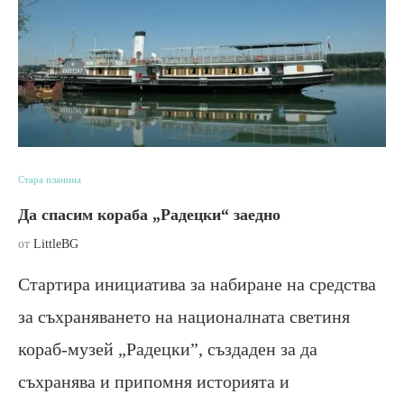
Стара планина
Да спасим кораба „Радецки“ заедно
от
LittleBG
Стартира инициатива за набиране на средства
за съхраняването на националната светиня
кораб-музей „Радецки”, създаден за да
съхранява и припомня историята и