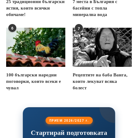
25 традиционни български
7 места в България с
ястия, които всички
басейни с топла
обичаме!
минерална вода
6
7
100 български народни
Рецептите на баба Ванга,
поговорки, които всеки е
които лекуват всяка
чувал
болест
ПРИЕМ 2026/2027 г.
Стартирай подготовката