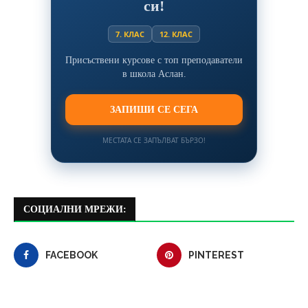
си!
7. КЛАС
12. КЛАС
Присъствени курсове с топ преподаватели
в школа Аслан.
ЗАПИШИ СЕ СЕГА
МЕСТАТА СЕ ЗАПЪЛВАТ БЪРЗО!
СОЦИАЛНИ МРЕЖИ:
FACEBOOK
PINTEREST