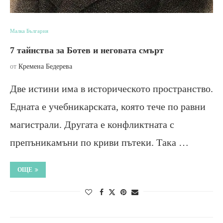
Малка България
7 тайнства за Ботев и неговата смърт
от
Кремена Бедерева
Две истини има в историческото пространство.
Едната е учебникарската, която тече по равни
магистрали. Другата е конфликтната с
препъникамъни по криви пътеки. Така …
ОЩЕ