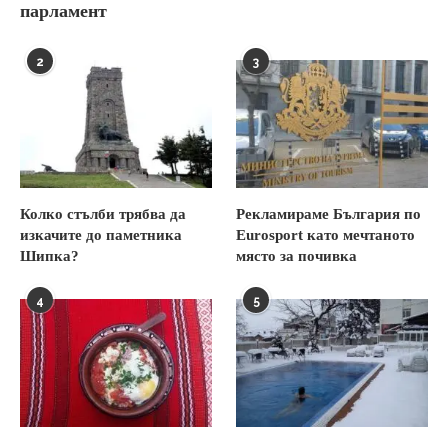
парламент
2
3
Колко стълби трябва да
Рекламираме България по
изкачите до паметника
Eurosport като мечтаното
Шипка?
място за почивка
4
5