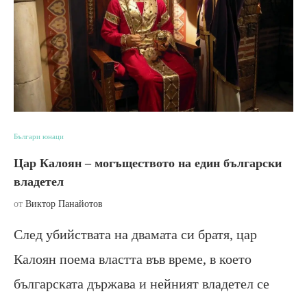
Българи юнаци
Цар Калоян – могъществото на един български
владетел
от
Виктор Панайотов
След убийствата на двамата си братя, цар
Калоян поема властта във време, в което
българската държава и нейният владетел се