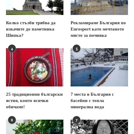
Колко стълби трябва да
Рекламираме България по
изкачите до паметника
Eurosport като мечтаното
Шипка?
място за почивка
4
5
25 традиционни български
7 места в България с
ястия, които всички
басейни с топла
обичаме!
минерална вода
6
7