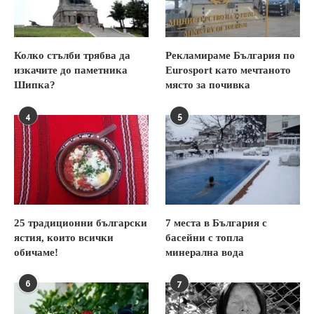
Колко стълби трябва да
Рекламираме България по
изкачите до паметника
Eurosport като мечтаното
Шипка?
място за почивка
4
5
25 традиционни български
7 места в България с
ястия, които всички
басейни с топла
обичаме!
минерална вода
6
7