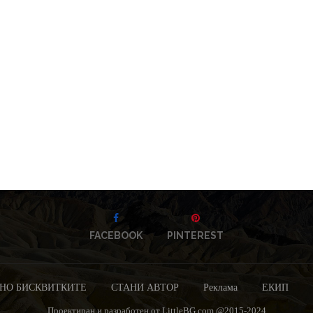
FACEBOOK
PINTEREST
НО БИСКВИТКИТЕ
СТАНИ АВТОР
Реклама
ЕКИП
Проектиран и разработен от LittleBG.com @2015-2024