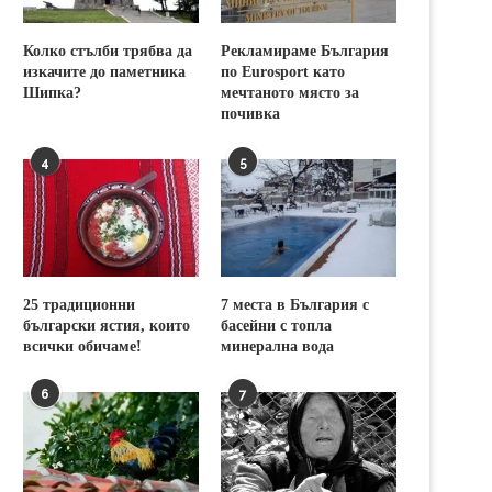
Колко стълби трябва да
Рекламираме България
изкачите до паметника
по Eurosport като
Шипка?
мечтаното място за
почивка
4
5
25 традиционни
7 места в България с
български ястия, които
басейни с топла
всички обичаме!
минерална вода
6
7