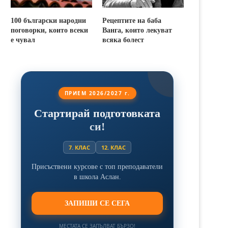
100 български народни
Рецептите на баба
поговорки, които всеки
Ванга, които лекуват
е чувал
всяка болест
ПРИЕМ 2026/2027 г.
Стартирай подготовката
си!
7. КЛАС
12. КЛАС
Присъствени курсове с топ преподаватели
в школа Аслан.
ЗАПИШИ СЕ СЕГА
МЕСТАТА СЕ ЗАПЪЛВАТ БЪРЗО!