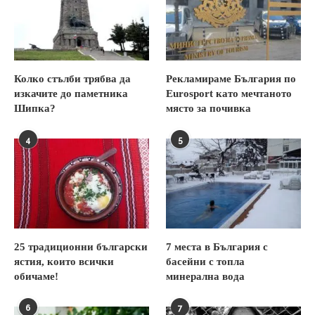
Колко стълби трябва да
Рекламираме България по
изкачите до паметника
Eurosport като мечтаното
Шипка?
място за почивка
4
5
25 традиционни български
7 места в България с
ястия, които всички
басейни с топла
обичаме!
минерална вода
6
7