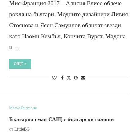
Мис Франция 2017 – Алисия Елиес облече
рокля на българи. Модните дизайнери Ливия
Стоянова и Ясен Самуилов обличат звезди
като Наоми Кембъл, Кончита Вурст, Мадона
и …
ОЩЕ
Малка България
Българка смая САЩ с български галоши
от
LittleBG