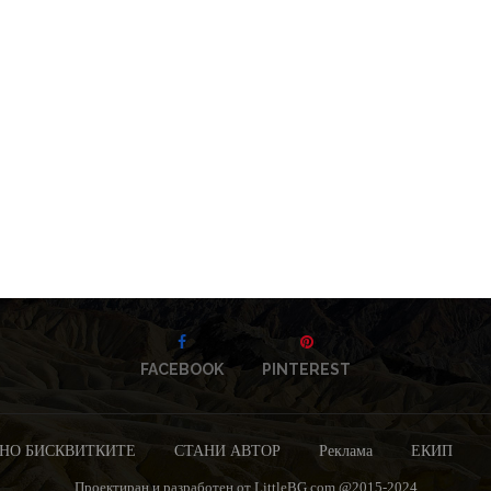
FACEBOOK
PINTEREST
НО БИСКВИТКИТЕ
СТАНИ АВТОР
Реклама
ЕКИП
Проектиран и разработен от LittleBG.com @2015-2024