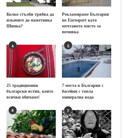
Колко стълби трябва да
Рекламираме България
изкачите до паметника
по Eurosport като
Шипка?
мечтаното място за
почивка
4
5
25 традиционни
7 места в България с
български ястия, които
басейни с топла
всички обичаме!
минерална вода
6
7