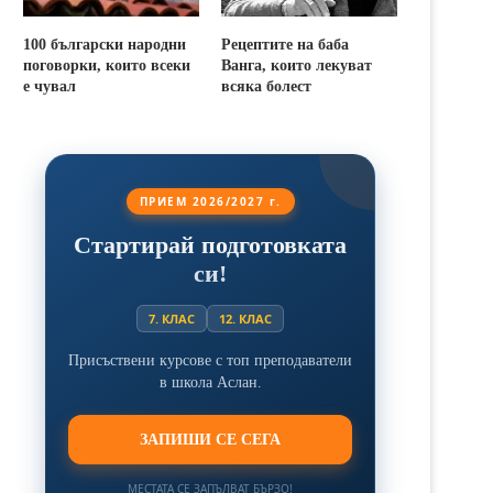
100 български народни
Рецептите на баба
поговорки, които всеки
Ванга, които лекуват
е чувал
всяка болест
ПРИЕМ 2026/2027 г.
Стартирай подготовката
си!
7. КЛАС
12. КЛАС
Присъствени курсове с топ преподаватели
в школа Аслан.
ЗАПИШИ СЕ СЕГА
МЕСТАТА СЕ ЗАПЪЛВАТ БЪРЗО!