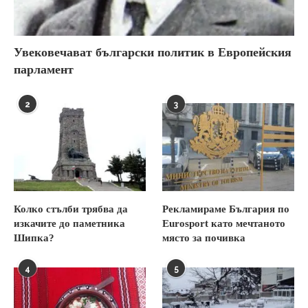
Увековечават български политик в Европейския
парламент
2
3
Колко стълби трябва да
Рекламираме България по
изкачите до паметника
Eurosport като мечтаното
Шипка?
място за почивка
4
5