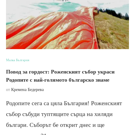
Малка България
Повод за гордост: Роженският събор украси
Родопите с най-голямото българско знаме
от
Кремена Бедерева
Родопите сега са цяла България! Роженският
събор събуди туптящите сърца на хиляди
българи. Съборът бе открит днес и ще