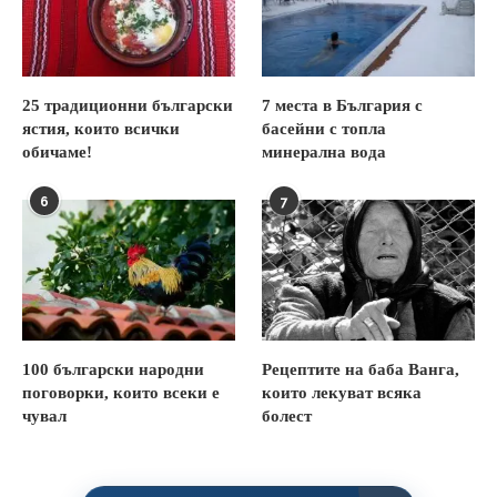
25 традиционни български
7 места в България с
ястия, които всички
басейни с топла
обичаме!
минерална вода
6
7
100 български народни
Рецептите на баба Ванга,
поговорки, които всеки е
които лекуват всяка
чувал
болест