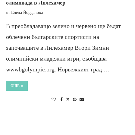
олимпиада в Лилехамер
от
Елена Йорданова
В преобладаващо зелено и червено ще бъдат
облечени българските спортисти на
започващите в Лилехамер Втори Зимни
олимпийски младежки игри, съобщава
wwwbgolympic.org. Норвежкият град …
ОЩЕ