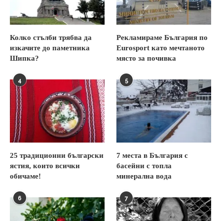
Колко стълби трябва да
Рекламираме България по
изкачите до паметника
Eurosport като мечтаното
Шипка?
място за почивка
4
5
25 традиционни български
7 места в България с
ястия, които всички
басейни с топла
обичаме!
минерална вода
6
7