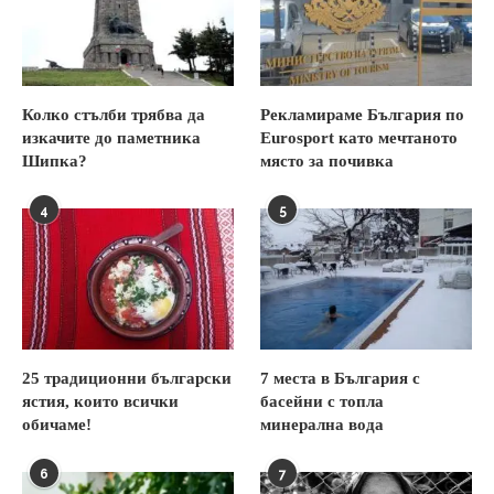
Колко стълби трябва да
Рекламираме България по
изкачите до паметника
Eurosport като мечтаното
Шипка?
място за почивка
4
5
25 традиционни български
7 места в България с
ястия, които всички
басейни с топла
обичаме!
минерална вода
6
7