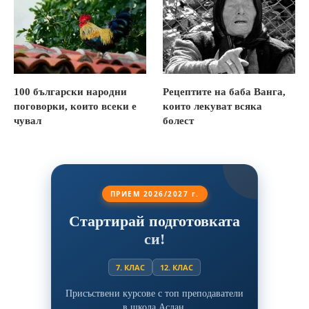
100 български народни
Рецептите на баба Ванга,
поговорки, които всеки е
които лекуват всяка
чувал
болест
ПРИЕМ 2026/2027 г.
Стартирай подготовката
си!
7. КЛАС
12. КЛАС
Присъствени курсове с топ преподаватели
в школа Аслан.