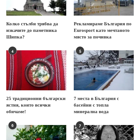
Колко стълби трябва да
Рекламираме България по
изкачите до паметника
Eurosport като мечтаното
Шипка?
място за почивка
4
5
25 традиционни български
7 места в България с
ястия, които всички
басейни с топла
обичаме!
минерална вода
6
7