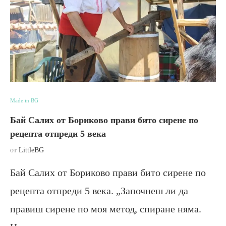
Made in BG
Бай Салих от Бориково прави бито сирене по
рецепта отпреди 5 века
от
LittleBG
Бай Салих от Бориково прави бито сирене по
рецепта отпреди 5 века. „Започнеш ли да
правиш сирене по моя метод, спиране няма.