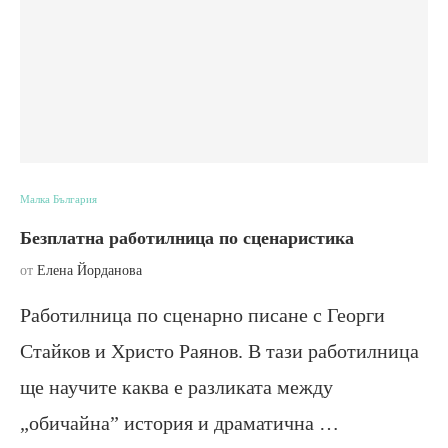
Малка България
Безплатна работилница по сценаристика
от
Елена Йорданова
Работилница по сценарно писане с Георги
Стайков и Христо Раянов. В тази работилница
ще научите каква е разликата между
„обичайна” история и драматична …