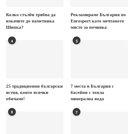
Колко стълби трябва да
Рекламираме България по
изкачите до паметника
Eurosport като мечтаното
Шипка?
място за почивка
4
5
25 традиционни български
7 места в България с
ястия, които всички
басейни с топла
обичаме!
минерална вода
6
7