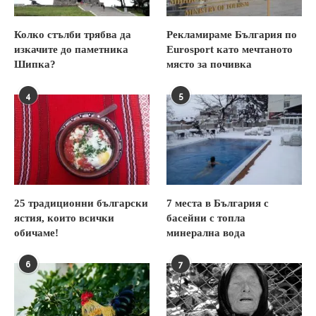
Колко стълби трябва да
Рекламираме България по
изкачите до паметника
Eurosport като мечтаното
Шипка?
място за почивка
4
5
25 традиционни български
7 места в България с
ястия, които всички
басейни с топла
обичаме!
минерална вода
6
7