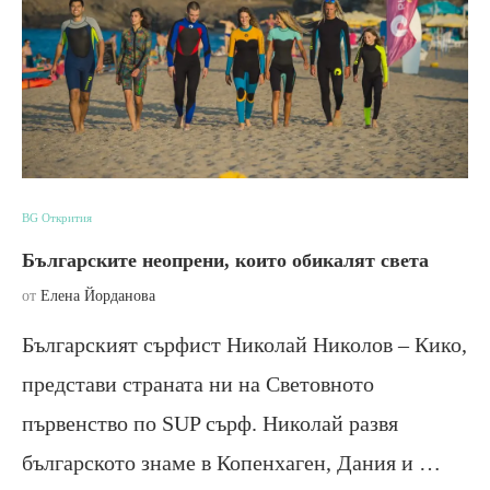
BG Открития
Българските неопрени, които обикалят света
от
Елена Йорданова
Българският сърфист Николай Николов – Кико,
представи страната ни на Световното
първенство по SUP сърф. Николай развя
българското знаме в Копенхаген, Дания и …