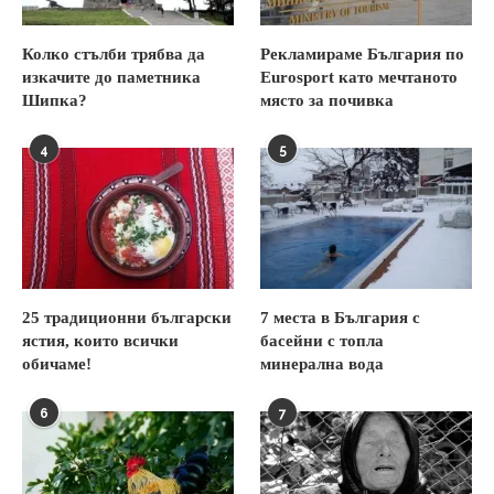
Колко стълби трябва да
Рекламираме България по
изкачите до паметника
Eurosport като мечтаното
Шипка?
място за почивка
4
5
25 традиционни български
7 места в България с
ястия, които всички
басейни с топла
обичаме!
минерална вода
6
7