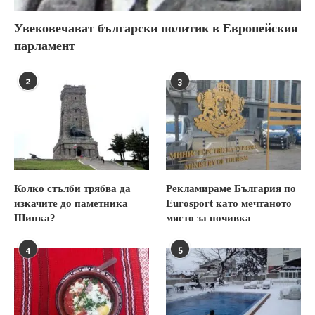
Увековечават български политик в Европейския
парламент
2
3
Колко стълби трябва да
Рекламираме България по
изкачите до паметника
Eurosport като мечтаното
Шипка?
място за почивка
4
5