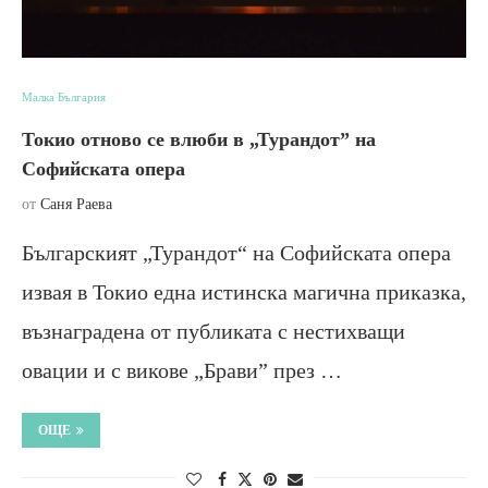
Малка България
Токио отново се влюби в „Турандот” на
Софийската опера
от
Саня Раева
Българският „Турандот“ на Софийската опера
извая в Токио една истинска магична приказка,
възнаградена от публиката с нестихващи
овации и с викове „Брави” през …
ОЩЕ