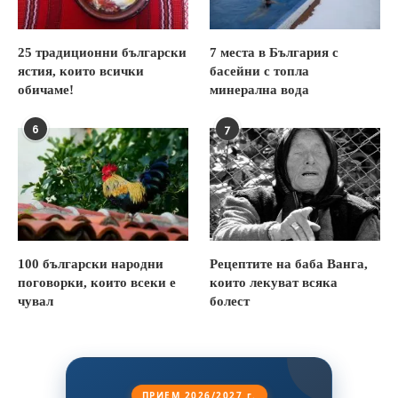
25 традиционни български
7 места в България с
ястия, които всички
басейни с топла
обичаме!
минерална вода
6
7
100 български народни
Рецептите на баба Ванга,
поговорки, които всеки е
които лекуват всяка
чувал
болест
ПРИЕМ 2026/2027 г.