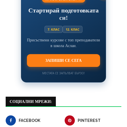
Стартирай подготовката
си!
7. КЛАС
12. КЛАС
Присъствени курсове с топ преподаватели
в школа Аслан.
ЗАПИШИ СЕ СЕГА
МЕСТАТА СЕ ЗАПЪЛВАТ БЪРЗО!
СОЦИАЛНИ МРЕЖИ:
FACEBOOK
PINTEREST