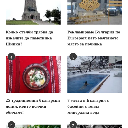
Колко стълби трябва да
Рекламираме България по
изкачите до паметника
Eurosport като мечтаното
Шипка?
място за почивка
4
5
25 традиционни български
7 места в България с
ястия, които всички
басейни с топла
обичаме!
минерална вода
6
7