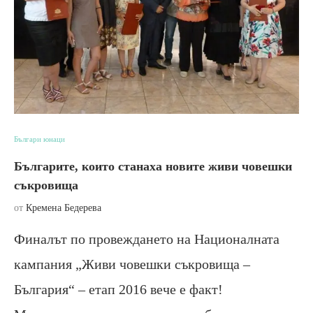
Българи юнаци
Българите, които станаха новите живи човешки
съкровища
от
Кремена Бедерева
Финалът по провеждането на Националната
кампания „Живи човешки съкровища –
България“ – етап 2016 вече е факт!