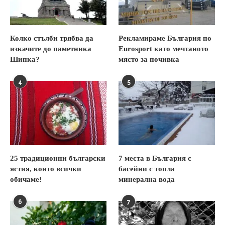
Колко стълби трябва да
Рекламираме България по
изкачите до паметника
Eurosport като мечтаното
Шипка?
място за почивка
4
5
25 традиционни български
7 места в България с
ястия, които всички
басейни с топла
обичаме!
минерална вода
6
7