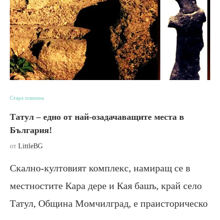
Стара планина
Татул – едно от най-озадачаващите места в
България!
от
LittleBG
Скално-култовият комплекс, намиращ се в
местностите Кара дере и Кая башъ, край село
Татул, Община Момчилград, е праисторическо