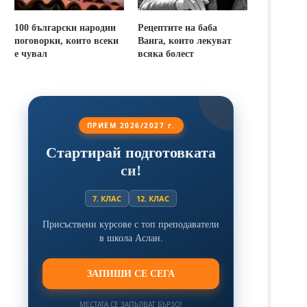
100 български народни
Рецептите на баба
поговорки, които всеки
Ванга, които лекуват
е чувал
всяка болест
ПРИЕМ 2026/2027 г.
Стартирай подготовката
си!
7. КЛАС
12. КЛАС
Присъствени курсове с топ преподаватели
в школа Аслан.
ЗАПИШИ СЕ СЕГА
МЕСТАТА СЕ ЗАПЪЛВАТ БЪРЗО!