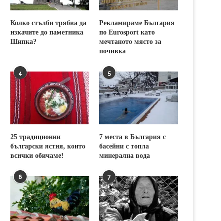
Колко стълби трябва да
Рекламираме България
изкачите до паметника
по Eurosport като
Шипка?
мечтаното място за
почивка
4
5
25 традиционни
7 места в България с
български ястия, които
басейни с топла
всички обичаме!
минерална вода
6
7