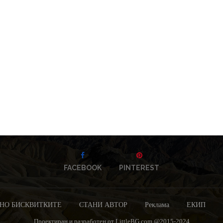
FACEBOOK
PINTEREST
НО БИСКВИТКИТЕ
СТАНИ АВТОР
Реклама
ЕКИП
Проектиран и разработен от LittleBG.com @2015-2024