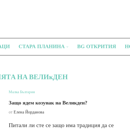
АЦИ
СТАРА ПЛАНИНА
BG ОТКРИТИЯ
Н
ЯТA НA BEЛИĸДEН
Малка България
Защо ядем козунак на Великден?
от
Елена Йорданова
Питали ли сте се защо има традиция да се