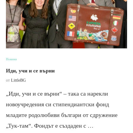
Новини
Иди, учи и се върни
от
LittleBG
„Иди, учи и се върни“ – така са нарекли
новоучредения си стипендиантски фонд
младите родолюбиви българи от сдружение
„Тук-там“. Фондът е създаден с …