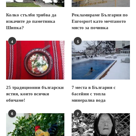
Колко стълби трябва да
Рекламираме България по
изкачите до паметника
Eurosport като мечтаното
Шипка?
място за почивка
4
5
25 традиционни български
7 места в България с
ястия, които всички
басейни с топла
обичаме!
минерална вода
6
7