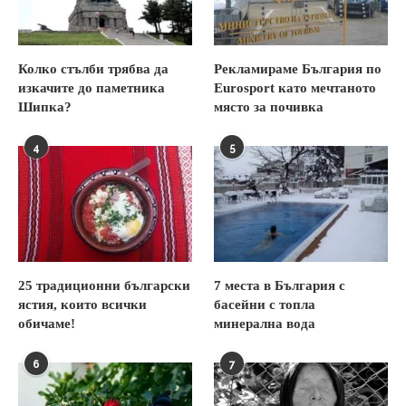
Колко стълби трябва да
Рекламираме България по
изкачите до паметника
Eurosport като мечтаното
Шипка?
място за почивка
4
5
25 традиционни български
7 места в България с
ястия, които всички
басейни с топла
обичаме!
минерална вода
6
7