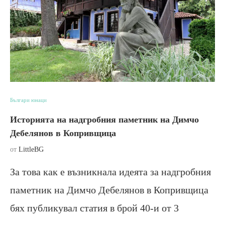
Българи юнаци
Историята на надгробния паметник на Димчо
Дебелянов в Копривщица
от
LittleBG
За това как е възникнала идеята за надгробния
паметник на Димчо Дебелянов в Копривщица
бях публикувал статия в брой 40-и от 3